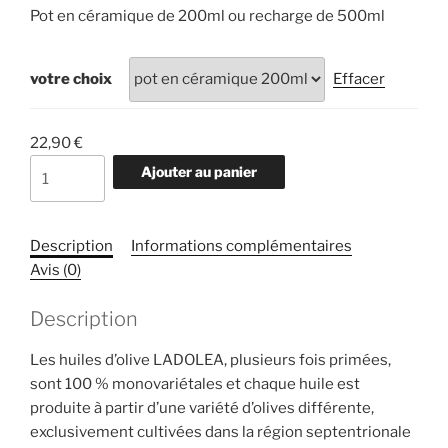
Pot en céramique de 200ml ou recharge de 500ml
votre choix
Effacer
22,90
€
quantité
Ajouter au panier
de
Huile
d'olive
Description
Informations complémentaires
vierge
Avis (0)
extra
bio
Description
LADOLEA
-
Les huiles d’olive LADOLEA, plusieurs fois primées,
Modérément
sont 100 % monovariétales et chaque huile est
fruitée
produite à partir d’une variété d’olives différente,
–
exclusivement cultivées dans la région septentrionale