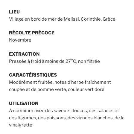
de
prix :
LIEU
18,50 €
Village en bord de mer de Melissi, Corinthie, Grèce
à
22,90 €
RÉCOLTE PRÉCOCE
Novembre
EXTRACTION
Pressée à froid à moins de 27°C, non filtrée
CARACTÉRISTIQUES
Modérément fruitée, notes d’herbe fraîchement
coupée et de pomme verte, couleur vert doré
UTILISATION
À combiner avec des saveurs douces, des salades et
des légumes, des poissons, des viandes blanches, de la
vinaigrette