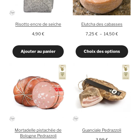
Risotto encre de seiche
Elutcha des cabasses
Plage
4,90
€
7,25
€
–
14,50
€
de
prix :
Ajouter au panier
Choix des options
7,25 €
à
14,50 €
Mortadelle pistachée de
Guanciale Pedrazzoli
Bologne Pedrazzoli
3,99
€