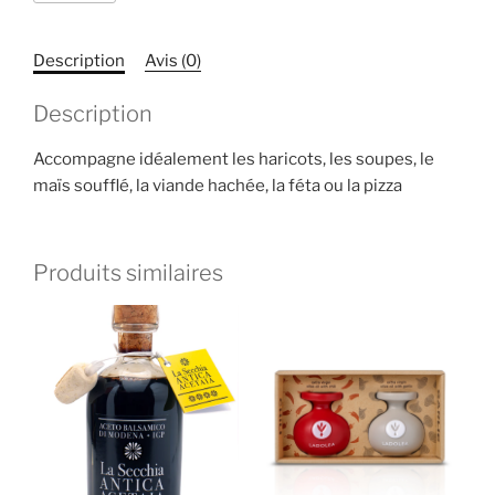
huile
d'olive
Description
Avis (0)
extra
vierge
Description
au
piment
Accompagne idéalement les haricots, les soupes, le
maïs soufflé, la viande hachée, la féta ou la pizza
Produits similaires