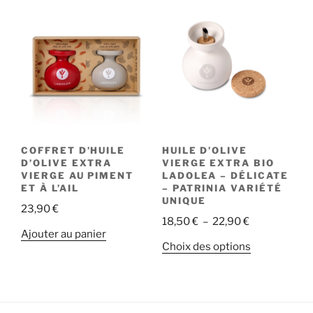
COFFRET D’HUILE
HUILE D’OLIVE
D’OLIVE EXTRA
VIERGE EXTRA BIO
VIERGE AU PIMENT
LADOLEA – DÉLICATE
ET À L’AIL
– PATRINIA VARIÉTÉ
UNIQUE
23,90
€
Plage
18,50
€
–
22,90
€
Ajouter au panier
de
Ce
Choix des options
prix :
produit
18,50 €
a
à
plusieurs
22,90 €
variations.