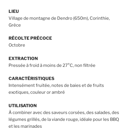
de
prix :
LIEU
18,50 €
Village de montagne de Dendro (650m), Corinthie,
à
Grèce
22,90 €
RÉCOLTE PRÉCOCE
Octobre
EXTRACTION
Pressée à froid à moins de 27°C, non filtrée
CARACTÉRISTIQUES
Intensément fruitée, notes de baies et de fruits
exotiques, couleur or ambré
UTILISATION
À combiner avec des saveurs corsées, des salades, des
légumes grillés, de la viande rouge, idéale pour les BBQ
et les marinades