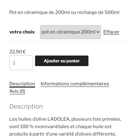
Pot en céramique de 200ml ou recharge de 500ml
votre choix
Effacer
22,90
€
quantité
Ajouter au panier
de
Huile
d'olive
Description
Informations complémentaires
vierge
Avis (0)
extra
LADOLEA
Description
-
Intensément
Les huiles d’olive LADOLEA, plusieurs fois primées,
fruitée
sont 100 % monovariétales et chaque huile est
–
produite à partir d’une variété d’olives différente,