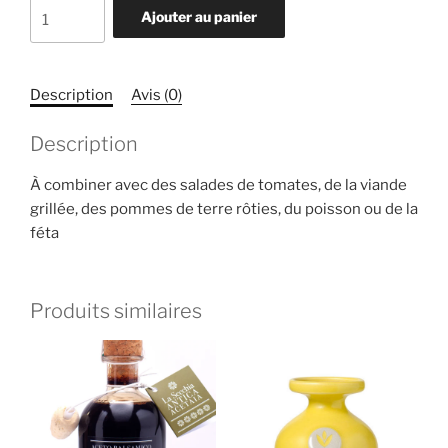
quantité
Ajouter au panier
de
huile
d'olive
Description
Avis (0)
extra
vierge
Description
à
l'origan
À combiner avec des salades de tomates, de la viande
grillée, des pommes de terre rôties, du poisson ou de la
féta
Produits similaires