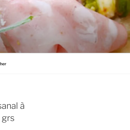
her
sanal à
 grs