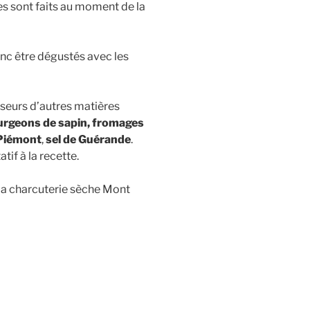
s sont faits au moment de la
onc être dégustés avec les
sseurs d’autres matières
rgeons de sapin, fromages
 Piémont
,
sel de Guérande
.
tif à la recette.
 La charcuterie sèche Mont