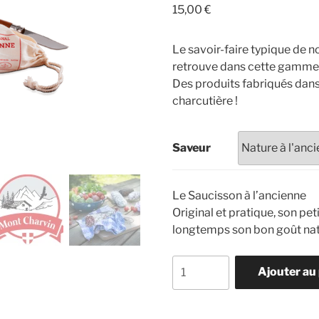
15,00
€
Le savoir-faire typique de 
retrouve dans cette gamme
Des produits fabriqués dans 
charcutière !
Saveur
Le Saucisson à l’ancienne
Original et pratique, son pet
longtemps son bon goût natu
quantité
Ajouter au
de
Saucisson
Artisanal