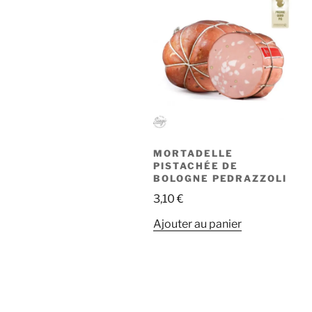
peuvent
être
choisies
sur
la
page
du
produit
MORTADELLE
PISTACHÉE DE
BOLOGNE PEDRAZZOLI
3,10
€
Ajouter au panier