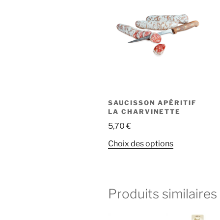
SAUCISSON APÉRITIF
LA CHARVINETTE
5,70
€
Ce
Choix des options
produit
a
plusieurs
variations.
Produits similaires
Les
options