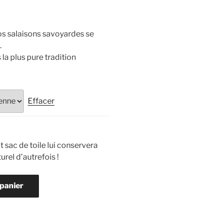
nos salaisons savoyardes se
.
la plus pure tradition
Effacer
it sac de toile lui conservera
rel d’autrefois !
 panier