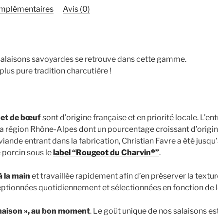
à
omplémentaires
Avis (0)
l'Ancienne
450
grs
 salaisons savoyardes se retrouve dans cette gamme.
plus pure tradition charcutière !
 et de bœuf
sont d’origine française et en priorité locale. L’ent
la région Rhône-Alpes dont un pourcentage croissant d’origi
a viande entrant dans la fabrication, Christian Favre a été jusq
e porcin sous le
label “Rougeot du Charvin®”
.
à la main
et travaillée rapidement afin d’en préserver la textu
eptionnées quotidiennement et sélectionnées en fonction de le
 maison », au bon moment
. Le goût unique de nos salaisons est 