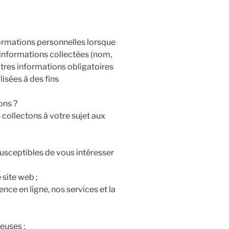
formations personnelles lorsque
 informations collectées (nom,
tres informations obligatoires
lisées à des fins
ons ?
 collectons à votre sujet aux
susceptibles de vous intéresser
 site web ;
nce en ligne, nos services et la
leuses ;