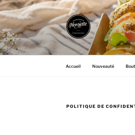
Aller
au
contenu
principal
FROMAGER
Artisan Epicurieux
Accueil
Nouveauté
Bout
POLITIQUE DE CONFIDEN