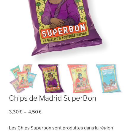
Chips de Madrid SuperBon
Plage
3,30
€
–
4,50
€
de
prix :
Les Chips Superbon sont produites dans la région