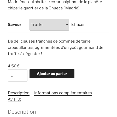
3,30 €
Madrilène, qui abrite le cœur palpitant de la planète
à
chips: le quartier de la Chueca ( Madrid)
4,50 €
Saveur
Effacer
De délicieuses tranches de pommes de terre
croustillantes, agrémentées d’un goût gourmand de
truffe, à déguster !
4,50
€
quantité
Ajouter au panier
de
Chips
de
Description
Informations complémentaires
Madrid
Avis (0)
SuperBon
Description