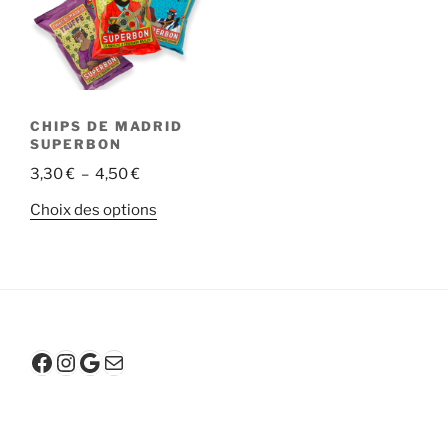
CHIPS DE MADRID
SUPERBON
Plage
3,30
€
–
4,50
€
de
Ce
Choix des options
prix :
produit
3,30 €
a
à
plusieurs
4,50 €
variations.
Les
options
Facebook
Instagram
Google
E-mail
peuvent
être
choisies