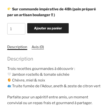
Sur commande impérative de 48h (pain préparé
par un artisan boulanger !! )
quantité
Ajouter au panier
de
Club's
Classique
Description
Avis (0)
21
pièces
Description
4
à
Trois recettes gourmandes à découvrir :
6
Jambon rostello & tomate séchée
personnes
Chèvre, miel & noix
Truite fumée de l’Adour, aneth & zeste de citron vert
Parfaite pour un apéritif entre amis, un moment
convivial ou un repas frais et gourmand à partager.