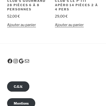
CLUB’S GOURMAND
CLUB’S LE P’TIT
28 PIÈCES 6 À 8
APÉRO 14 PIÈCES 2 À
PERSONNES
4 PERS
52,00
€
29,00
€
Ajouter au panier
Ajouter au panier
Facebook
Instagram
Google
E-mail
C.G.V.
Mentions