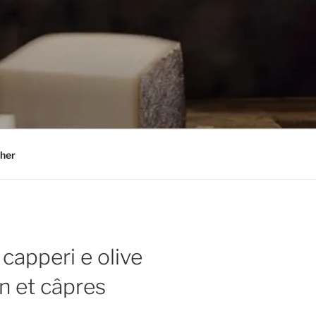
her
capperi e olive
n et câpres