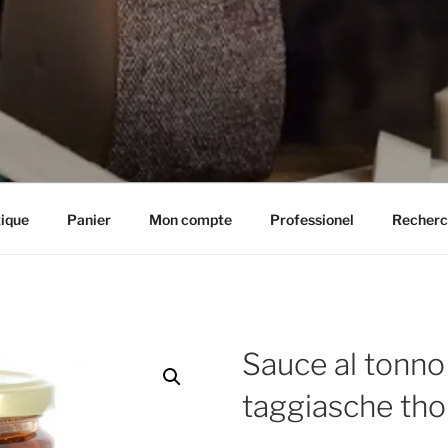
IE HENRIETTE
ique
Panier
Mon compte
Professionel
Recherc
Sauce al tonno 
taggiasche tho