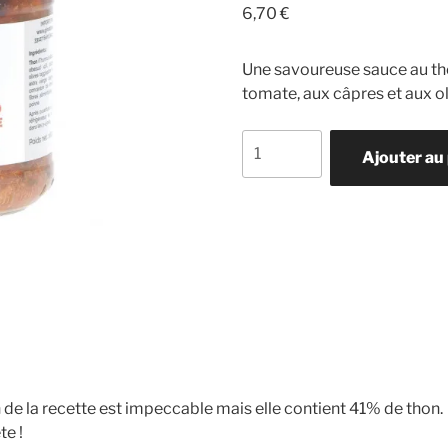
6,70
€
Une savoureuse sauce au tho
tomate, aux câpres et aux o
quantité
Ajouter au
de
Sauce
al
tonno
capperi
e
olive
taggiasche
thon
et
câpres
de la recette est impeccable mais elle contient 41% de thon.
te !