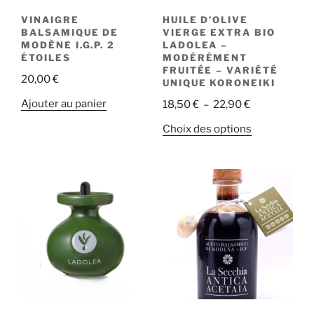
VINAIGRE
HUILE D’OLIVE
BALSAMIQUE DE
VIERGE EXTRA BIO
MODÈNE I.G.P. 2
LADOLEA –
ÉTOILES
MODÉRÉMENT
FRUITÉE – VARIÉTÉ
20,00
€
UNIQUE KORONEIKI
Plage
Ajouter au panier
18,50
€
–
22,90
€
de
Ce
Choix des options
prix :
produit
18,50 €
a
à
plusieurs
22,90 €
variations.
Les
options
peuvent
être
choisies
sur
la