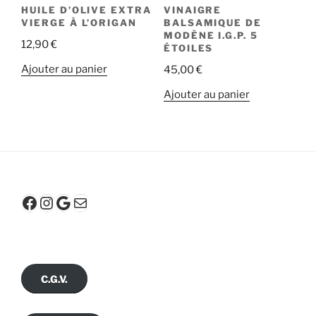
HUILE D’OLIVE EXTRA
VINAIGRE
page
VIERGE À L’ORIGAN
BALSAMIQUE DE
du
MODÈNE I.G.P. 5
12,90
€
ÉTOILES
produit
Ajouter au panier
45,00
€
Ajouter au panier
Facebook
Instagram
Google
E-mail
C.G.V.