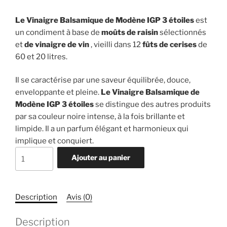
Le Vinaigre Balsamique de Modène IGP 3 étoiles
est
un condiment à base de
moûts de raisin
sélectionnés
et
de vinaigre de vin
, vieilli dans 12
fûts de cerises
de
60 et 20 litres.
Il se caractérise par une saveur équilibrée, douce,
enveloppante et pleine.
Le Vinaigre Balsamique de
Modène IGP 3 étoiles
se distingue des autres produits
par sa couleur noire intense, à la fois brillante et
limpide. Il a un parfum élégant et harmonieux qui
implique et conquiert.
quantité
Ajouter au panier
de
Vinaigre
Balsamique
Description
Avis (0)
de
Modène
Description
I.G.P.