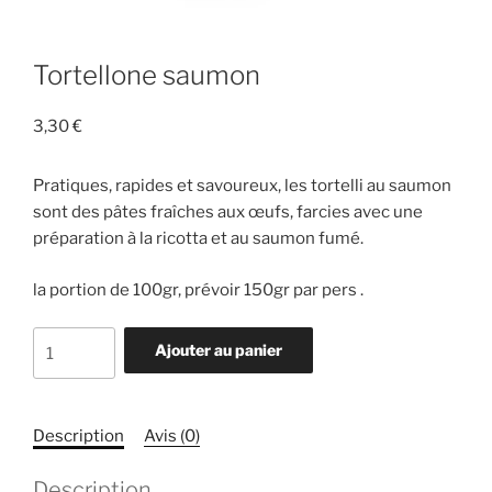
Tortellone saumon
3,30
€
Pratiques, rapides et savoureux, les tortelli au saumon
sont des pâtes fraîches aux œufs, farcies avec une
préparation à la ricotta et au saumon fumé.
la portion de 100gr, prévoir 150gr par pers .
quantité
Ajouter au panier
de
Tortellone
saumon
Description
Avis (0)
Description