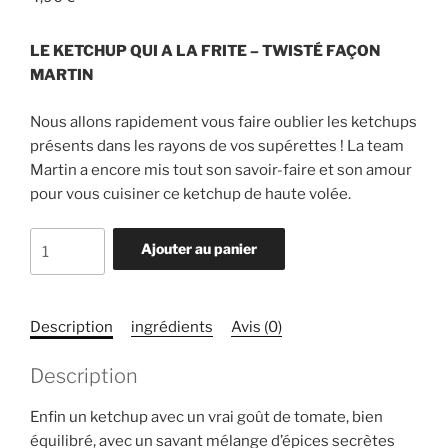
LE KETCHUP QUI A LA FRITE – TWISTÉ FAÇON
MARTIN
Nous allons rapidement vous faire oublier les ketchups
présents dans les rayons de vos supérettes ! La team
Martin a encore mis tout son savoir-faire et son amour
pour vous cuisiner ce ketchup de haute volée.
quantité
Ajouter au panier
de
Sauce
ketchup
Description
ingrédients
Avis (0)
-
Maison
Description
Martin
Enfin un ketchup avec un vrai goût de tomate, bien
équilibré, avec un savant mélange d’épices secrètes