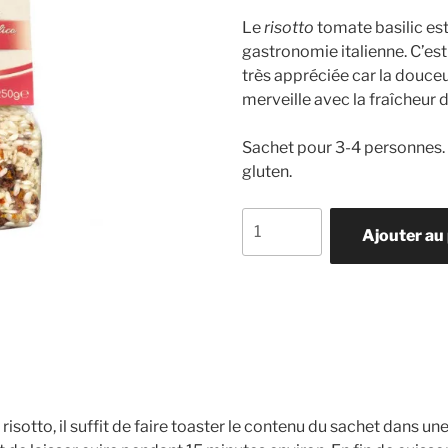
Le
risotto
tomate basilic est
gastronomie italienne. C’es
très appréciée car la douceu
merveille avec la fraîcheur d
Sachet pour 3-4 personnes.
gluten.
quantité
Ajouter au
de
Risotto
tomate
basilic
isotto, il suffit de faire toaster le contenu du sachet dans une