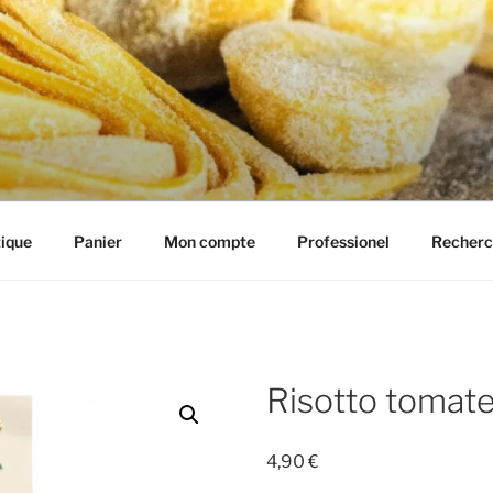
IE HENRIETTE
ique
Panier
Mon compte
Professionel
Recherc
Risotto tomate 
4,90
€