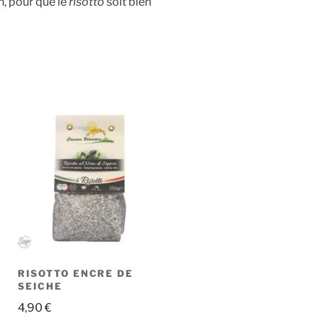
n, pour que le
risotto
soit bien
RISOTTO ENCRE DE
SEICHE
4,90
€