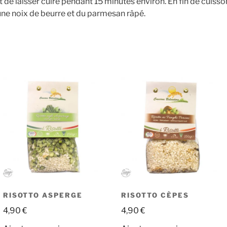
 et de laisser cuire pendant 15 minutes environ. En fin de cuisso
 une noix de beurre et du parmesan râpé.
RISOTTO ASPERGE
RISOTTO CÈPES
4,90
€
4,90
€