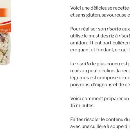
Voici une délicieuse recette
et sans gluten, savoureuse e
Pour réaliser son
risotto
aux
utilise le must des riz à
risot
amidon, il tient particulièrem
croquant et fondant, ce qui l
Le
risotto
le plus connu est p
mais on peut décliner la recet
légumes est composé de cou
poivrons, d’oignons et de cél
Voici comment préparer un
15 minutes :
Faites rissoler le contenu d
avec une cuillère à soupe d’h