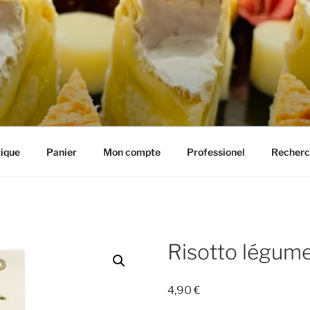
IE HENRIETTE
ique
Panier
Mon compte
Professionel
Recherc
Risotto légum
4,90
€