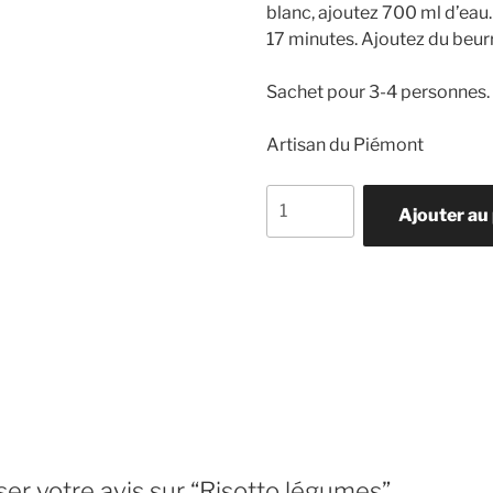
blanc, ajoutez 700 ml d’eau.
17 minutes. Ajoutez du beurr
Sachet pour 3-4 personnes. 
Artisan du Piémont
quantité
Ajouter au
de
Risotto
légumes
ser votre avis sur “Risotto légumes”