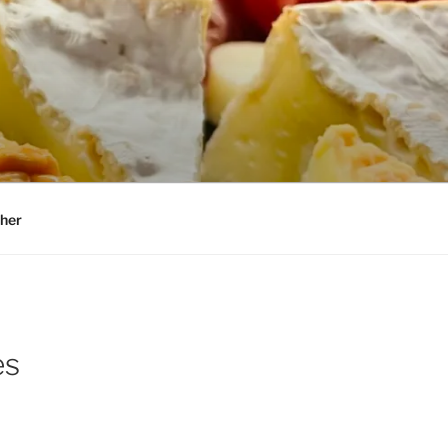
her
es