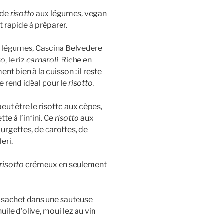
 de
risotto
aux légumes, vegan
t rapide à préparer.
 légumes, Cascina Belvedere
to
, le riz
carnaroli.
Riche en
ent bien à la cuisson : il reste
e rend idéal pour le
risotto
.
eut être le risotto aux cèpes,
te à l’infini. Ce
risotto
aux
rgettes, de carottes, de
eri.
risotto
crémeux en seulement
u sachet dans une sauteuse
uile d’olive, mouillez au vin