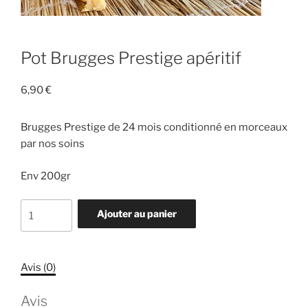
Pot Brugges Prestige apéritif
6,90
€
Brugges Prestige de 24 mois conditionné en morceaux
par nos soins
Env 200gr
quantité
Ajouter au panier
de
Pot
Brugges
Avis (0)
Prestige
apéritif
Avis