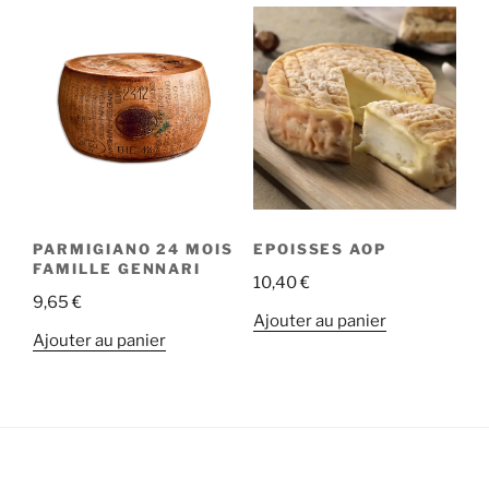
à
à
plusieurs
plusieurs
12,00 €
18,90 €
variations.
variations.
Les
Les
options
options
peuvent
peuvent
être
être
choisies
choisies
sur
sur
la
la
PARMIGIANO 24 MOIS
EPOISSES AOP
page
page
FAMILLE GENNARI
10,40
€
du
du
9,65
€
produit
produit
Ajouter au panier
Ajouter au panier