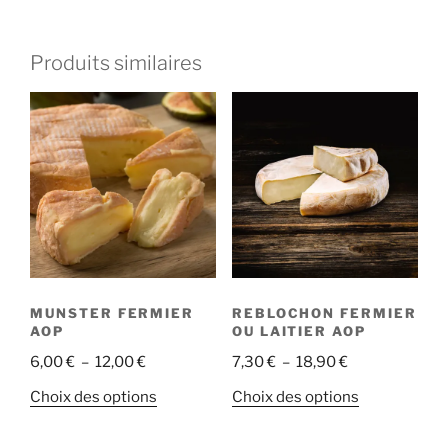
Produits similaires
MUNSTER FERMIER
REBLOCHON FERMIER
AOP
OU LAITIER AOP
Plage
Plage
6,00
€
–
12,00
€
7,30
€
–
18,90
€
de
de
Ce
Ce
Choix des options
Choix des options
prix :
prix :
produit
produit
6,00 €
7,30 €
a
a