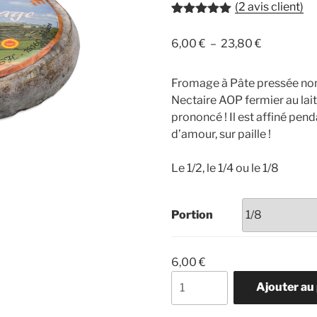
(
2
avis client)
Noté
2
5.00
sur 5
Plage
6,00
€
–
23,80
€
basé sur
notations
de
client
prix :
Fromage à Pâte pressée non
6,00 €
Nectaire AOP fermier au lait
à
prononcé ! Il est affiné pe
23,80 €
d’amour, sur paille !
Le 1/2, le 1/4 ou le 1/8
Portion
6,00
€
quantité
Ajouter au
de
Saint