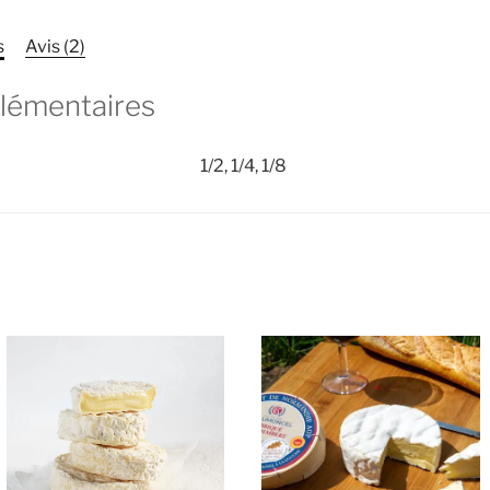
Nectaire
affiné
s
Avis (2)
sur
paille
lémentaires
AOP
1/2, 1/4, 1/8