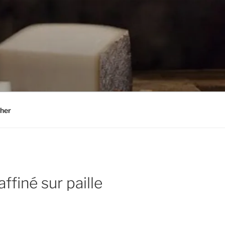
her
ffiné sur paille