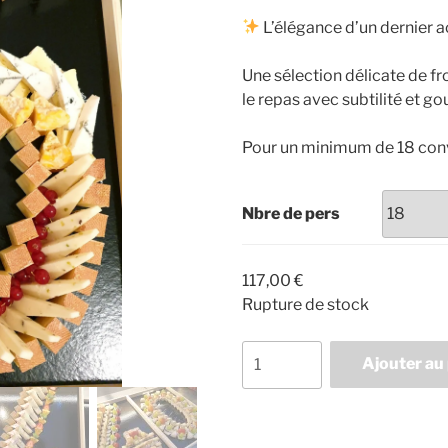
prix :
L’élégance d’un dernier a
117,00
à
Une sélection délicate de f
208,00
le repas avec subtilité et g
Pour un minimum de 18 con
Nbre de pers
117,00
€
Rupture de stock
quantité
Ajouter au
de
Le
Final
d'Henriette