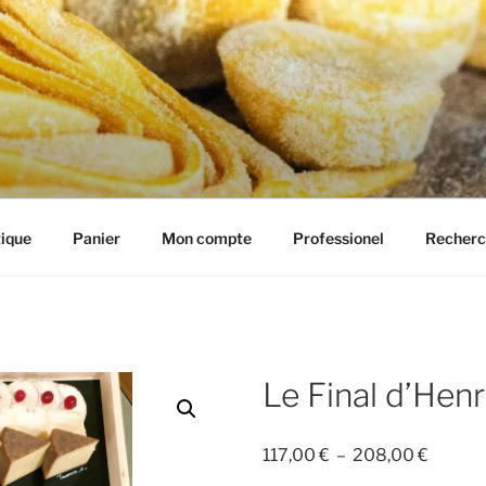
IE HENRIETTE
ique
Panier
Mon compte
Professionel
Recherc
Le Final d’Henr
Plage
117,00
€
–
208,00
€
de