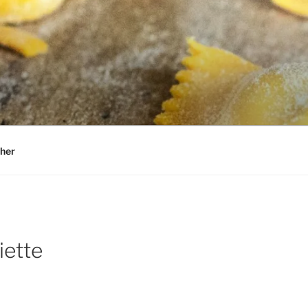
her
iette