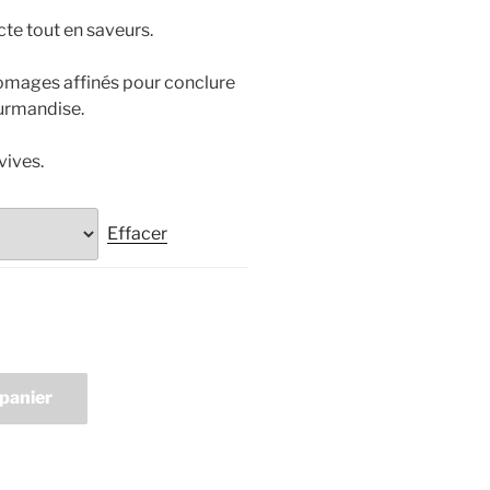
cte tout en saveurs.
 €
romages affinés pour conclure
 €
ourmandise.
vives.
Effacer
 panier