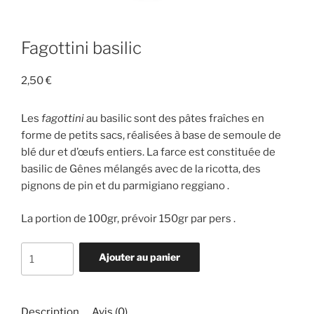
Fagottini basilic
2,50
€
Les
fagottini
au basilic sont des pâtes fraîches en
forme de petits sacs, réalisées à base de semoule de
blé dur et d’œufs entiers. La farce est constituée de
basilic de Gênes mélangés avec de la ricotta, des
pignons de pin et du parmigiano reggiano .
La portion de 100gr, prévoir 150gr par pers .
quantité
Ajouter au panier
de
Fagottini
basilic
Description
Avis (0)