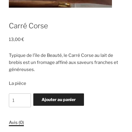
Carré Corse
13,00
€
Typique de l’île de Beauté, le Carré Corse au lait de
brebis est un fromage affiné aux saveurs franches et
généreuses.
La pièce
quantité
Ajouter au panier
de
Carré
Corse
Avis (0)