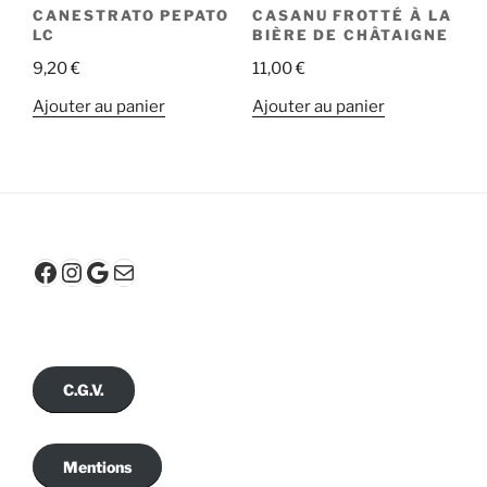
CANESTRATO PEPATO
CASANU FROTTÉ À LA
page
LC
BIÈRE DE CHÂTAIGNE
du
9,20
€
11,00
€
produit
Ajouter au panier
Ajouter au panier
Facebook
Instagram
Google
E-mail
C.G.V.
Mentions