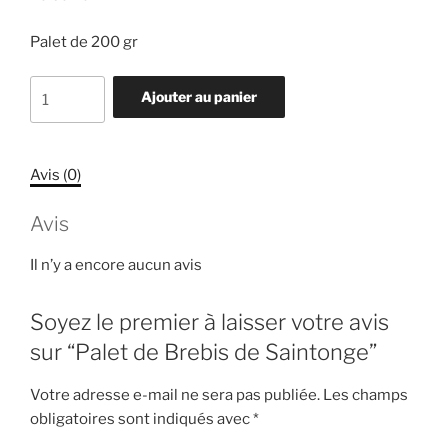
Palet de 200 gr
quantité
Ajouter au panier
de
Palet
de
Avis (0)
Brebis
de
Avis
Saintonge
Il n’y a encore aucun avis
Soyez le premier à laisser votre avis
sur “Palet de Brebis de Saintonge”
Votre adresse e-mail ne sera pas publiée.
Les champs
obligatoires sont indiqués avec
*