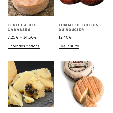
ELUTCHA DES
TOMME DE BREBIS
CABASSES
DU ROUGIER
Plage
7,25
€
–
14,50
€
12,40
€
de
Ce
Choix des options
Lire la suite
prix :
produit
7,25 €
a
à
plusieurs
14,50 €
variations.
Les
options
peuvent
être
choisies
sur
la