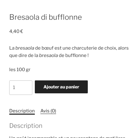
Bresaola di bufflonne
4,40
€
La
bresaola
de bœuf est une charcuterie de choix, alors
que dire de la
bresaola
de bufflonne !
les 100 gr
quantité
Ajouter au panier
de
Bresaola
di
Description
Avis (0)
bufflonne
Description