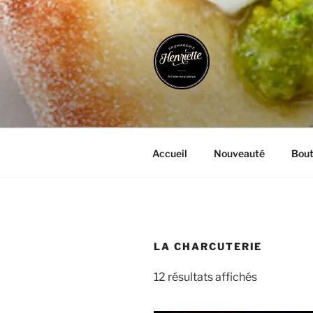
Aller
au
contenu
principal
FROMAGER
Artisan Epicurieux
Accueil
Nouveauté
Bout
LA CHARCUTERIE
12 résultats affichés