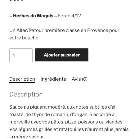
– Herbes du Maquis –
Force 4/12
Un Aller/Retour première classe en Provence pour
votre bouche !
quantité
Ajouter au panier
de
Sauce
Mistral
Description
ingrédients
Avis (0)
4/12
-
Description
Maison
Martin
Sauce au piquant modéré, aux notes subtiles d’ail
toasté, de thym de romarin, d’origan. S’accorde à
merveille avec vos pâtes, pizze, poissons ou viandes.
Vos légumes grillés et ratatouilles n’auront plus jamais
la même saveur…