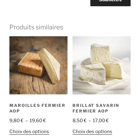
Produits similaires
MAROILLES FERMIER
BRILLAT SAVARIN
AOP
FERMIER AOP
Plage
Plage
9,80
€
–
19,60
€
8,50
€
–
17,00
€
de
de
Ce
Ce
Choix des options
Choix des options
prix :
prix :
produit
produit