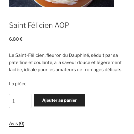
Saint Félicien AOP
6,80
€
Le Saint-Félicien, fleuron du Dauphiné, séduit par sa
pâte fine et coulante, à la saveur douce et légèrement
lactée, idéale pour les amateurs de fromages délicats.
La pièce
quantité
Ajouter au panier
de
Saint
Félicien
Avis (0)
AOP