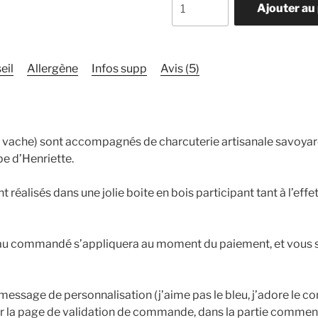
Ajouter au
de
Le
dîner
d'Henriette
eil
Allergène
Infos supp
Avis (5)
e et vache) sont accompagnés de charcuterie artisanale savoya
pe d’Henriette.
réalisés dans une jolie boite en bois participant tant à l’effe
au commandé s’appliquera au moment du paiement, et vous s
message de personnalisation (j’aime pas le bleu, j’adore le com
sur la page de validation de commande, dans la partie comment