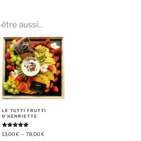
-être aussi…
LE TUTTI FRUTTI
D’HENRIETTE
Note
5.00
Plage
13,00
€
–
78,00
€
sur 5