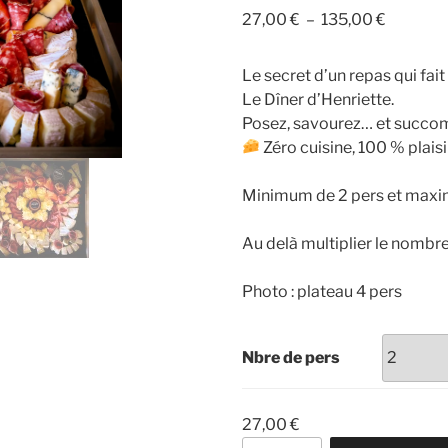
sur 5
Plage
27,00
€
–
135,00
€
basé sur
notations
de
client
prix :
Le secret d’un repas qui fait 
27,00 €
Le Dîner d’Henriette.
à
Posez, savourez… et succom
135,00 
Zéro cuisine, 100 % plaisir
Minimum de 2 pers et maxim
Au delà multiplier le nombr
Photo : plateau 4 pers
Nbre de pers
27,00
€
quantité