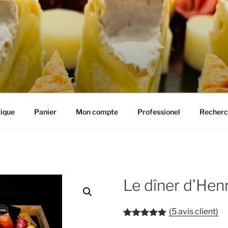
IE HENRIETTE
ique
Panier
Mon compte
Professionel
Recherc
Le dîner d’Henr
(
5
avis client)
Noté
5
5.00