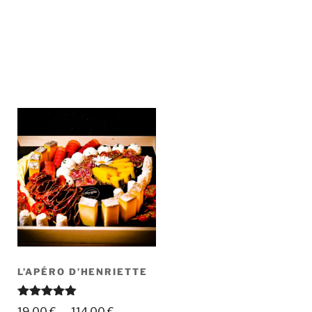
L’APÉRO D’HENRIETTE
Note
4.86
Plage
19,00
€
–
114,00
€