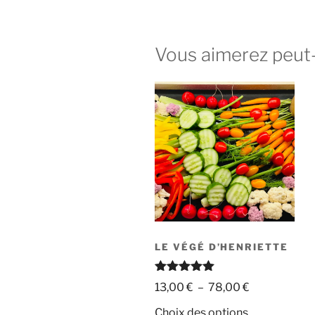
Vous aimerez peut
LE VÉGÉ D’HENRIETTE
Note
5.00
Plage
13,00
€
–
78,00
€
sur 5
de
Ce
Choix des options