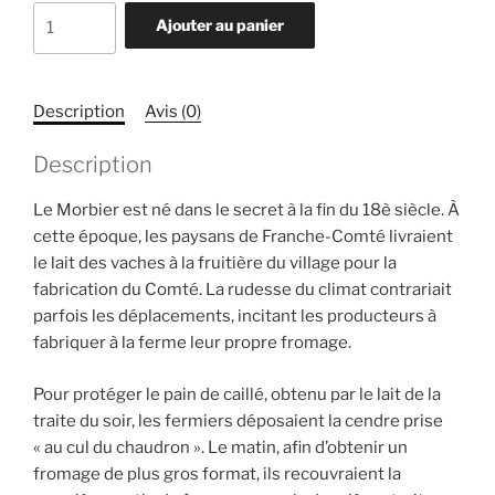
quantité
Ajouter au panier
de
Morbier
affiné
Description
Avis (0)
100
jours
Description
AOP
Le Morbier est né dans le secret à la fin du 18è siècle. À
cette époque, les paysans de Franche-Comté livraient
le lait des vaches à la fruitière du village pour la
fabrication du Comté. La rudesse du climat contrariait
parfois les déplacements, incitant les producteurs à
fabriquer à la ferme leur propre fromage.
Pour protéger le pain de caillé, obtenu par le lait de la
traite du soir, les fermiers déposaient la cendre prise
« au cul du chaudron ». Le matin, afin d’obtenir un
fromage de plus gros format, ils recouvraient la