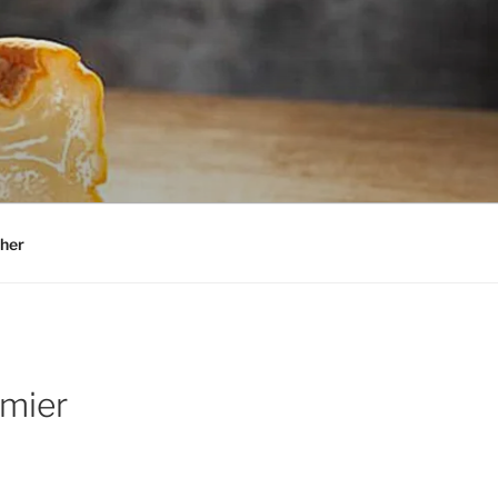
her
rmier