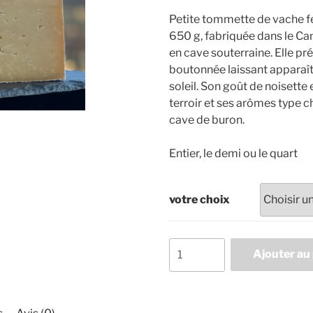
prix :
Petite tommette de vache fe
8,30 €
650 g, fabriquée dans le Ca
à
en cave souterraine. Elle pr
33,00 €
boutonnée laissant apparaît
soleil. Son goût de noisette 
terroir et ses arômes type 
cave de buron.
Entier, le demi ou le quart
votre choix
quantité
Ajouter au
de
Le
Sénerac
Fermier