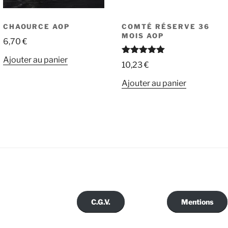
CHAOURCE AOP
COMTÉ RÉSERVE 36
MOIS AOP
6,70
€
Ajouter au panier
Note
5.00
10,23
€
sur 5
Ajouter au panier
C.G.V.
Mentions