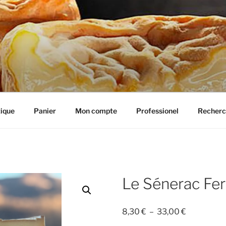
IE HENRIETTE
ique
Panier
Mon compte
Professionel
Recherc
Le Sénerac Fe
Plage
8,30
€
–
33,00
€
de