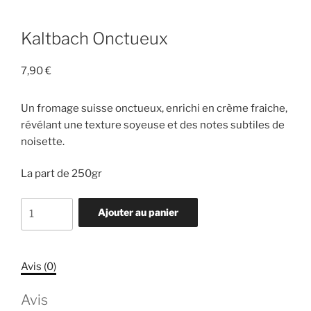
Kaltbach Onctueux
7,90
€
Un fromage suisse onctueux, enrichi en crème fraiche,
révélant une texture soyeuse et des notes subtiles de
noisette.
La part de 250gr
quantité
Ajouter au panier
de
Kaltbach
Onctueux
Avis (0)
Avis