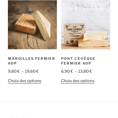
MAROILLES FERMIER
PONT L’EVÊQUE
AOP
FERMIER AOP
Plage
Plage
9,80
€
–
19,60
€
6,90
€
–
13,80
€
de
de
Ce
Ce
Choix des options
Choix des options
prix :
prix :
produit
produit
9,80 €
6,90 €
a
a
à
à
plusieurs
plusieurs
19,60 €
13,80 €
variations.
variations.
Les
Les