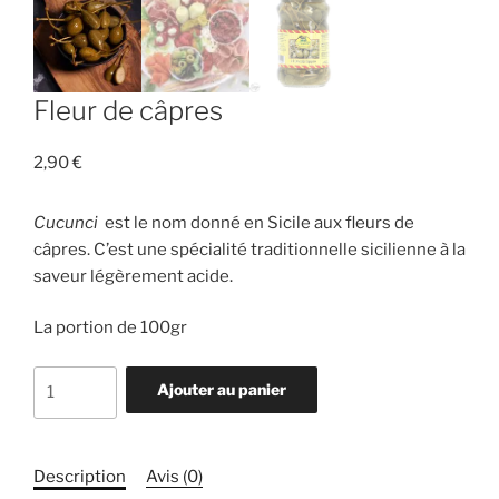
Fleur de câpres
2,90
€
Cucunci
est le nom donné en Sicile aux fleurs de
câpres. C’est une spécialité traditionnelle sicilienne à la
saveur légèrement acide.
La portion de 100gr
quantité
Ajouter au panier
de
Fleur
de
Description
Avis (0)
câpres