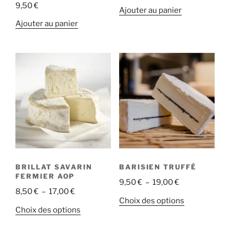
Note
5.00
9,50
€
sur 5
Ajouter au panier
Ajouter au panier
BRILLAT SAVARIN
BARISIEN TRUFFÉ
FERMIER AOP
Plage
9,50
€
–
19,00
€
Plage
8,50
€
–
17,00
€
de
Ce
Choix des options
de
prix :
Ce
Choix des options
produit
prix :
9,50 €
produit
a
8,50 €