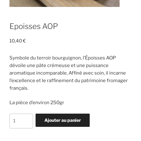
Epoisses AOP
10,40
€
Symbole du terroir bourguignon, l’Époisses AOP
dévoile une pâte crémeuse et une puissance
aromatique incomparable. Affiné avec soin, il incarne
l’excellence et le raffinement du patrimoine fromager
français.
La pièce d’environ 250gr
quantité
Ajouter au panier
de
Epoisses
AOP