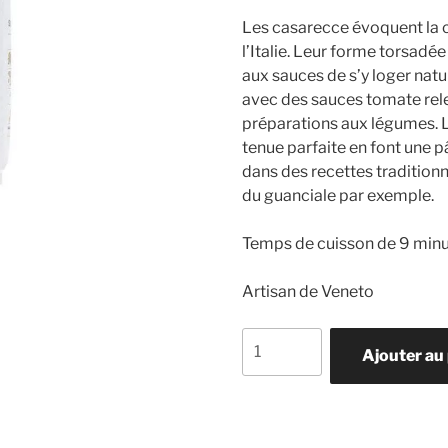
Les casarecce évoquent la c
l’Italie. Leur forme torsad
aux sauces de s’y loger natu
avec des sauces tomate rel
préparations aux légumes. L
tenue parfaite en font une pâ
dans des recettes traditionn
du guanciale par exemple.
Temps de cuisson de 9 minu
Artisan de Veneto
quantité
Ajouter au
de
Casarecce
Sgambaro