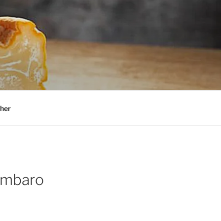
her
ambaro