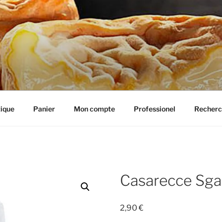
IE HENRIETTE
ique
Panier
Mon compte
Professionel
Recherc
Casarecce Sg
2,90
€