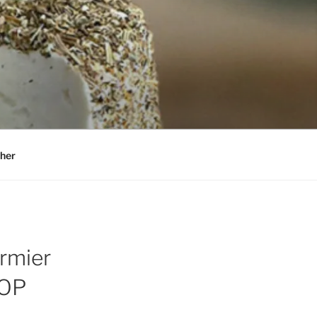
her
rmier
AOP