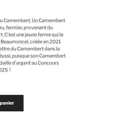
e du Camembert. Un Camembert
ru, fermier, provenant du
 C’est une jeune ferme qui le
de Beaumoncel, créée en 2021
mettre du Camembert dans la
 réussi, puisque son Camembert
daille d’argent au Concours
025 !
 panier