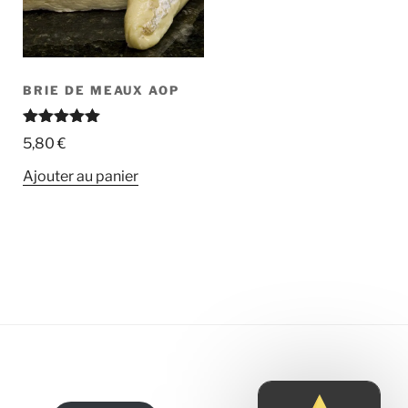
BRIE DE MEAUX AOP
Note
5.00
5,80
€
sur 5
Ajouter au panier
.