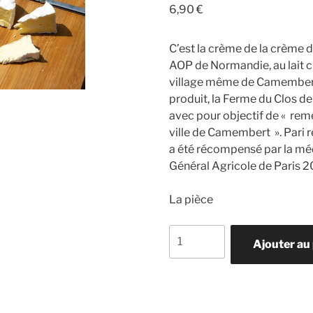
6,90
€
C’est la crème de la crèm
AOP de Normandie, au lait c
village même de Camembert.
produit, la Ferme du Clos 
avec pour objectif de « re
ville de Camembert ». Pari
a été récompensé par la mé
Général Agricole de Paris 2
La pièce
quantité
Ajouter au
de
Camembert
Fermier
Beaumoncel