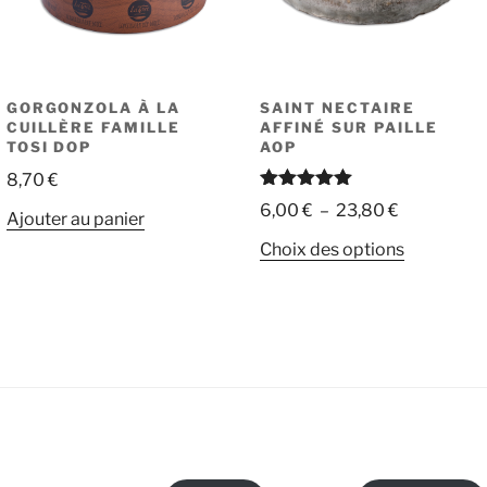
GORGONZOLA À LA
SAINT NECTAIRE
CUILLÈRE FAMILLE
AFFINÉ SUR PAILLE
TOSI DOP
AOP
8,70
€
Note
5.00
Plage
6,00
€
–
23,80
€
Ajouter au panier
sur 5
de
Ce
Choix des options
prix :
produit
6,00 €
a
à
plusieurs
23,80 €
variations
Les
options
peuvent
être
choisies