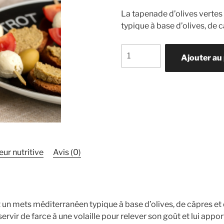
La tapenade d’olives vertes
typique à base d’olives, de 
quantité
Ajouter au
de
Tapenade
d’olives
vertes
eur nutritive
Avis (0)
 un mets méditerranéen typique à base d’olives, de câpres et 
servir de farce à une volaille pour relever son goût et lui app