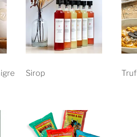
aigre
Sirop
Tru