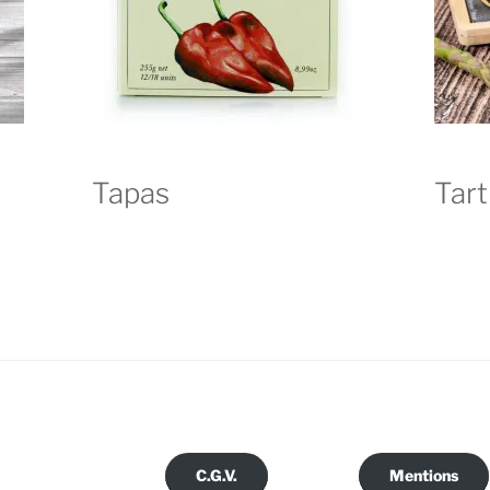
Tapas
Tart
C.G.V.
Mentions