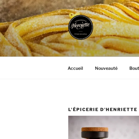
Aller
au
contenu
principal
FROMAGER
Artisan Epicurieux
Accueil
Nouveauté
Bout
L'ÉPICERIE D'HENRIETTE