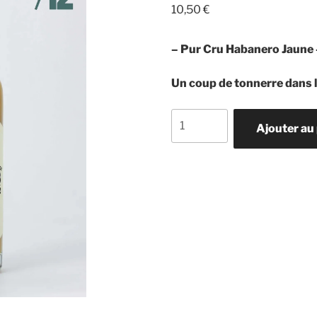
10,50
€
– Pur Cru Habanero Jaune
Un coup de tonnerre dans l’
quantité
Ajouter au
de
Sauce
Tonnerre
8/12
-
Maison
Martin