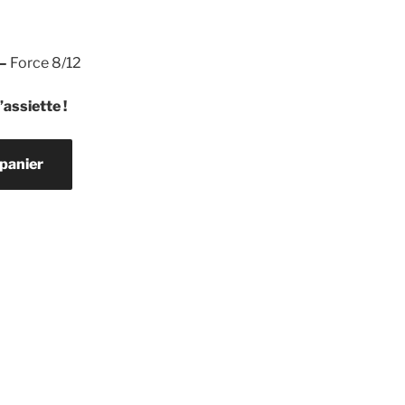
 –
Force 8/12
assiette !
 panier