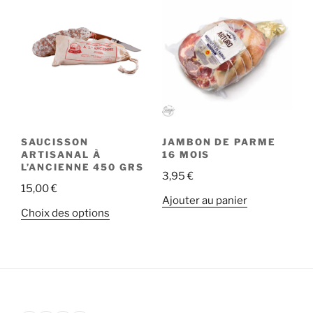
SAUCISSON
JAMBON DE PARME
ARTISANAL À
16 MOIS
L’ANCIENNE 450 GRS
3,95
€
15,00
€
Ajouter au panier
Ce
Choix des options
produit
a
plusieurs
variations.
Les
options