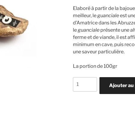
Elaboré à partir de la bajoue 
meilleur, le
guanciale
est une
d’Amatrice dans les Abruzz
le
guanciale
présente une al
ferme et de viande, il est a
minimum en cave, puis reco
une saveur particulière.
La portion de 100gr
quantité
Ajouter au
de
Guanciale
Pedrazzoli