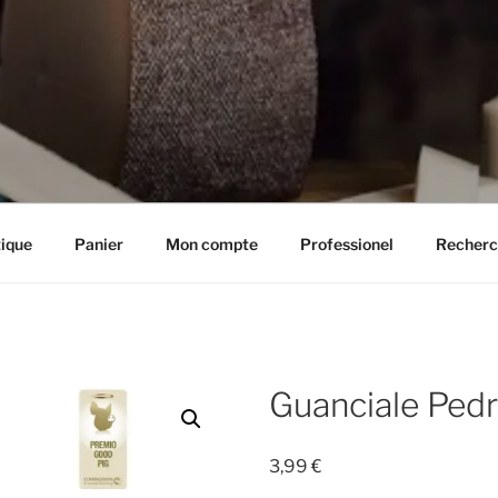
IE HENRIETTE
ique
Panier
Mon compte
Professionel
Recherc
Guanciale Pedr
3,99
€