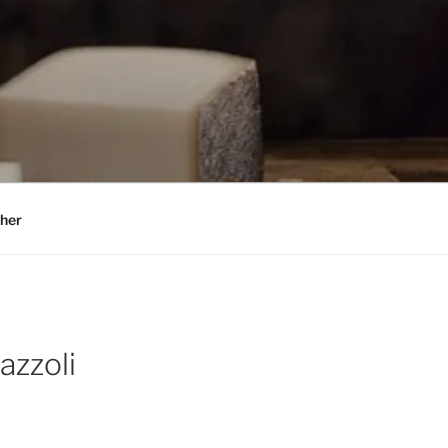
her
azzoli