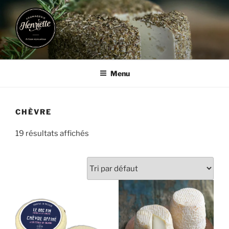
Aller
au
contenu
principal
FROMAGERIE HENRIETTE
Artisan Epicurieux
Menu
CHÈVRE
19 résultats affichés