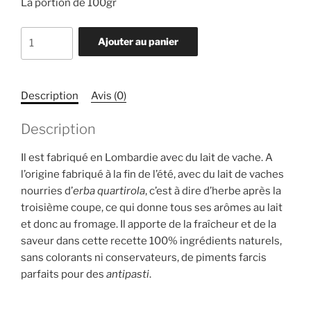
La portion de 100gr
quantité
Ajouter au panier
de
Piment
doux
Description
Avis (0)
farci
au
Description
fromage
Quartirolo
Il est fabriqué en Lombardie avec du lait de vache. A
l’origine fabriqué à la fin de l’été, avec du lait de vaches
nourries d’
erba quartirola
, c’est à dire d’herbe après la
troisième coupe, ce qui donne tous ses arômes au lait
et donc au fromage. Il apporte de la fraîcheur et de la
saveur dans cette recette 100% ingrédients naturels,
sans colorants ni conservateurs, de piments farcis
parfaits pour des
antipasti
.