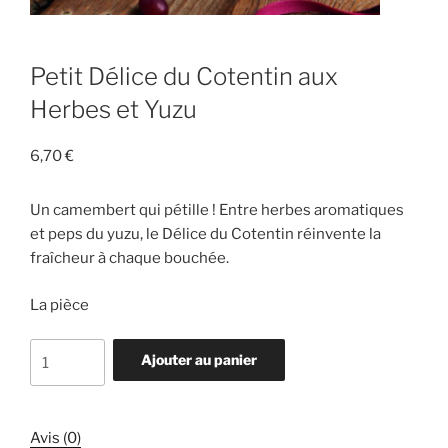
Petit Délice du Cotentin aux
Herbes et Yuzu
6,70
€
Un camembert qui pétille ! Entre herbes aromatiques
et peps du yuzu, le Délice du Cotentin réinvente la
fraîcheur à chaque bouchée.
La pièce
quantité
Ajouter au panier
de
Petit
Délice
Avis (0)
du