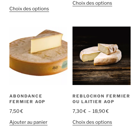
Ce
Choix des options
de
prix :
Ce
Choix des options
produit
prix :
9,50 €
produit
a
9,80 €
à
a
plusieurs
à
19,00 €
plusieurs
variations.
19,60 €
variations.
Les
Les
options
options
peuvent
peuvent
être
être
choisies
choisies
sur
sur
la
la
page
ABONDANCE
REBLOCHON FERMIER
page
du
FERMIER AOP
OU LAITIER AOP
du
produit
Plage
7,50
€
7,30
€
–
18,90
€
produit
de
Ce
Ajouter au panier
Choix des options
prix :
produit
7,30 €
a