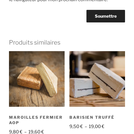
Produits similaires
MAROILLES FERMIER
BARISIEN TRUFFÉ
AOP
Plage
9,50
€
–
19,00
€
Plage
9,80
€
–
19,60
€
de