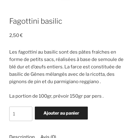
Fagottini basilic
2,50
€
Les
fagottini
au basilic sont des pâtes fraîches en
forme de petits sacs, réalisées à base de semoule de
blé dur et d’œufs entiers. La farce est constituée de
basilic de Gênes mélangés avec de la ricotta, des
pignons de pin et du parmigiano reggiano .
La portion de 100gr, prévoir 150gr par pers .
quantité
Ajouter au panier
de
Fagottini
basilic
Description
Avis (0)