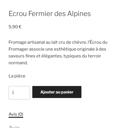
Ecrou Fermier des Alpines
5,90
€
Fromage artisanal au lait cru de chèvre, l’Écrou du
Fromager associe une esthétique originale à des
saveurs fines et élégantes, typiques du terroir
normand.
La pièce
quantité
Ajouter au panier
de
Ecrou
Fermier
Avis (0)
des
Alpines