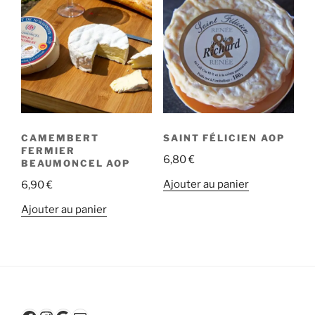
23,80 €
variations.
Les
options
peuvent
être
choisies
sur
la
CAMEMBERT
SAINT FÉLICIEN AOP
page
FERMIER
6,80
€
du
BEAUMONCEL AOP
produit
Ajouter au panier
6,90
€
Ajouter au panier