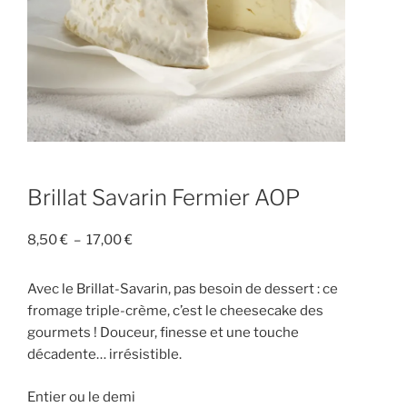
Brillat Savarin Fermier AOP
Plage
8,50
€
–
17,00
€
de
prix :
Avec le Brillat-Savarin, pas besoin de dessert : ce
8,50 €
fromage triple-crème, c’est le cheesecake des
à
gourmets ! Douceur, finesse et une touche
17,00 €
décadente… irrésistible.
Entier ou le demi