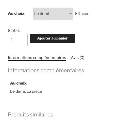
Au choix
Effacer
8,50
€
quantité
Ajouter au panier
de
Brillat
Savarin
Informations complémentaires
Avis (0)
Fermier
AOP
Informations complémentaires
Au choix
Le demi, La pièce
Produits similaires