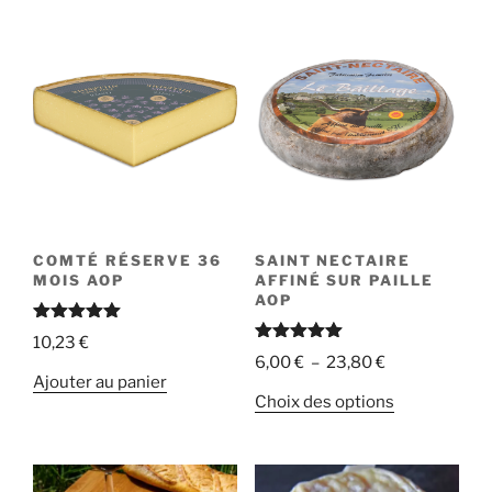
COMTÉ RÉSERVE 36
SAINT NECTAIRE
MOIS AOP
AFFINÉ SUR PAILLE
AOP
Note
5.00
10,23
€
sur 5
Note
5.00
Plage
6,00
€
–
23,80
€
sur 5
Ajouter au panier
de
Ce
Choix des options
prix :
produit
6,00 €
a
à
plusieurs