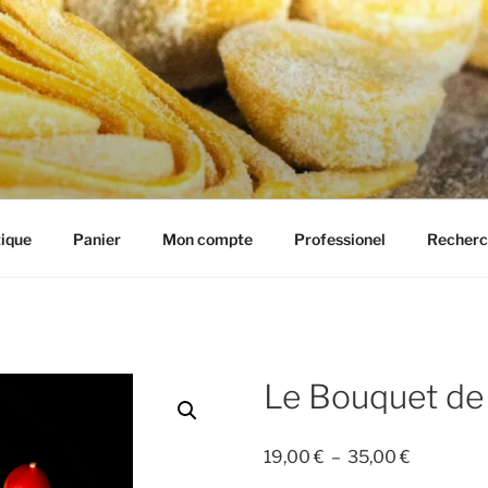
IE HENRIETTE
ique
Panier
Mon compte
Professionel
Recherc
Le Bouquet de
Plage
19,00
€
–
35,00
€
de