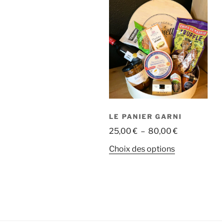
LE PANIER GARNI
Plage
25,00
€
–
80,00
€
de
Ce
Choix des options
prix :
produit
25,00 €
a
à
plusieurs
80,00 €
variations.
Les
options