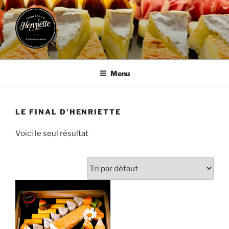
Aller
au
contenu
principal
FROMAGERIE HENRIETTE
Artisan Epicurieux
Menu
LE FINAL D'HENRIETTE
Voici le seul résultat